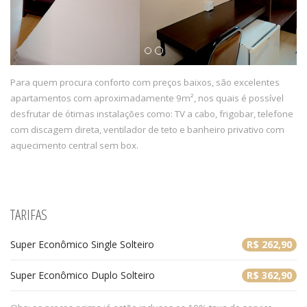
Para quem procura conforto com preços baixos, são excelentes
apartamentos com aproximadamente 9m², nos quais é possível
desfrutar de ótimas instalações como: TV a cabo, frigobar, telefone
com discagem direta, ventilador de teto e banheiro privativo com
aquecimento central sem box.
TARIFAS
Super Econômico Single Solteiro
R$ 262,90
Super Econômico Duplo Solteiro
R$ 362,90