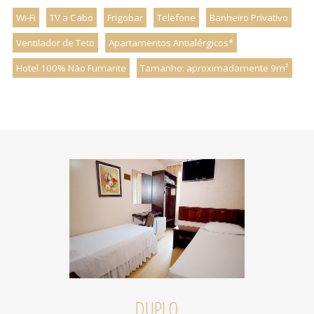
Wi-Fi
TV a Cabo
Frigobar
Telefone
Banheiro Privativo
Ventilador de Teto
Apartamentos Antialérgicos*
Hotel 100% Não Fumante
Tamanho: aproximadamente 9m²
DUPLO